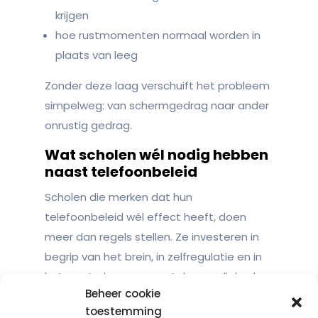
krijgen
hoe rustmomenten normaal worden in
plaats van leeg
Zonder deze laag verschuift het probleem
simpelweg: van schermgedrag naar ander
onrustig gedrag.
Wat scholen wél nodig hebben
naast telefoonbeleid
Scholen die merken dat hun
telefoonbeleid wél effect heeft, doen
meer dan regels stellen. Ze investeren in
begrip van het brein, in zelfregulatie en in
het versterken van mentale vaardigheden.
Beheer cookie
Leerlingen leren herkennen wat prikkels
toestemming