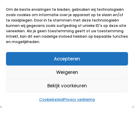
met hen doen. Docenten leren gedrag niet
Om de beste ervaringen te bieden, gebruiken wij technologieën
alleen te corrigeren, maar ook te
zoals cookies om informatie over je apparaat op te slaan en/of
reguleren. En het gesprek gaat niet meer
te raadplegen. Door in te stemmen met deze technologieën
kunnen wij gegevens zoals surfgedrag of unieke ID's op deze site
over “pakken we de telefoon af?”, maar
verwerken. Als je geen toestemming geeft of uw toestemming
intrekt, kan dit een nadelige invloed hebben op bepaalde functies
over “hoe helpen we leerlingen hun focus
en mogelijkheden.
terug te vinden?”.
Daar ontstaat ruimte voor duurzame
Accepteren
verandering.
Weigeren
De rol van EpexMind
Bekijk voorkeuren
Bij EpexMind zien we telefoonbeleid niet als
doel, maar als middel. In onze trajecten
Cookiebeleid
Privacy verklaring
koppelen we beleid aan kennis over
dopamine, stress en motivatie. We
begeleiden scholen bij het begrijpen van
gedrag onder prikkeldruk en het herstellen