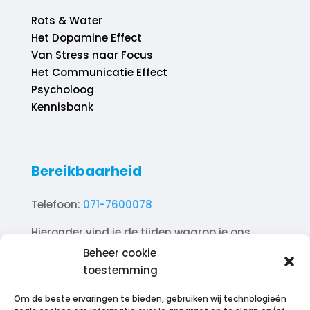
Rots & Water
Het Dopamine Effect
Van Stress naar Focus
Het Communicatie Effect
Psycholoog
Kennisbank
Bereikbaarheid
Telefoon:
071-7600078
Hieronder vind je de tijden waarop je ons
telefonisch kunt bereiken.
Beheer cookie
toestemming
Ma. 10.00 – 18.00
Di. 10.00 – 18.00
Om de beste ervaringen te bieden, gebruiken wij technologieën