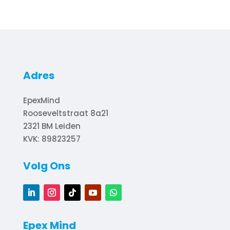
Adres
EpexMind
Rooseveltstraat 8a21
2321 BM
Leiden
KVK: 89823257
Volg Ons
Epex Mind