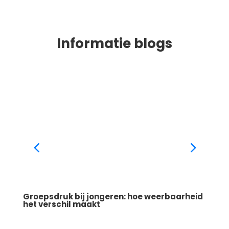
Informatie blogs
Groepsdruk bij jongeren: hoe weerbaarheid
Wat i
het verschil maakt
werkt