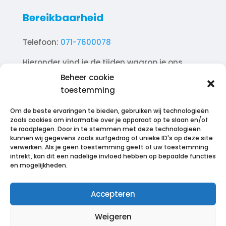
Bereikbaarheid
Telefoon:
071-7600078
Hieronder vind je de tijden waarop je ons
telefonisch kunt bereiken.
Beheer cookie
toestemming
Ma. 10.00 – 18.00
Di. 10.00 – 18.00
Om de beste ervaringen te bieden, gebruiken wij technologieën
Wo. 10.00 – 18.00
zoals cookies om informatie over je apparaat op te slaan en/of
te raadplegen. Door in te stemmen met deze technologieën
Do. 10.00 – 18.00
kunnen wij gegevens zoals surfgedrag of unieke ID's op deze site
Vr. 10.00 – 18.00
verwerken. Als je geen toestemming geeft of uw toestemming
intrekt, kan dit een nadelige invloed hebben op bepaalde functies
Za. 12.00 – 17.00
en mogelijkheden.
Zo. Gesloten
Accepteren
Weigeren
© 2023–2026 EpexMind. Alle rechten