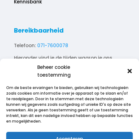
Kennisbank
Bereikbaarheid
Telefoon:
071-7600078
Hieronder vind je de tijden waarop je ons
telefonisch kunt bereiken.
Beheer cookie
toestemming
Ma. 10.00 – 18.00
Di. 10.00 – 18.00
Om de beste ervaringen te bieden, gebruiken wij technologieën
Wo. 10.00 – 18.00
zoals cookies om informatie over je apparaat op te slaan en/of
te raadplegen. Door in te stemmen met deze technologieën
Do. 10.00 – 18.00
kunnen wij gegevens zoals surfgedrag of unieke ID's op deze site
Vr. 10.00 – 18.00
verwerken. Als je geen toestemming geeft of uw toestemming
intrekt, kan dit een nadelige invloed hebben op bepaalde functies
Za. 12.00 – 17.00
en mogelijkheden.
Zo. Gesloten
Accepteren