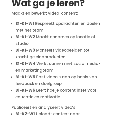
Wat ga je leren?
Maakt en bewerkt video-content:
B1-K1-W1
Bespreekt opdrachten en doelen
met het team
B1-K1-W2
Maakt opnames op locatie of
studio
B1-K1-W3
Monteert videobeelden tot
krachtige eindproducten
B1-K1-W4
Werkt samen met socialmedia-
en marketingteam
B1-K1-W5
Past video’s aan op basis van
feedback en doelgroep
B1-K1-W6
Leert hoe je content inzet voor
educatie en motivatie
Publiceert en analyseert video’s:
B1-K2-W1
Uploadt content naar