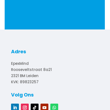
Adres
EpexMind
Rooseveltstraat 8a21
2321 BM
Leiden
KVK: 89823257
Volg Ons