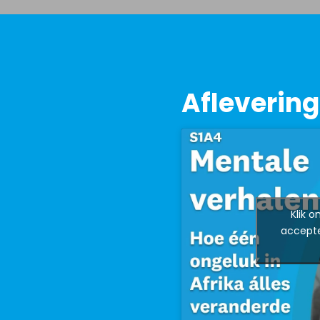
Afleverin
Klik 
accepte