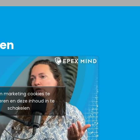
gen
om marketing cookies te
ren en deze inhoud in te
schakelen