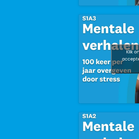
Klik 
accepte
en YouTube.
met boeiende
ten. Luister nu