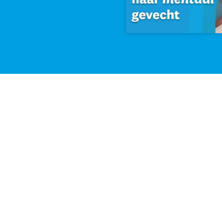
Klik om marketing cookies te
accepteren en deze inhoud in te
schakelen