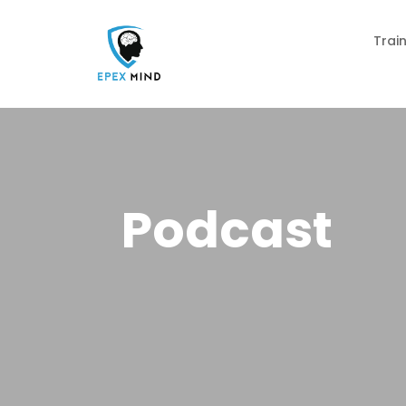
Trai
🪨 Rots & Water
📱 H
Podcast
🕷️ 
🎭 D
🪨 R
📚Ex