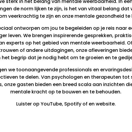
we sterk in het belang van mentale weerbaarheid. In een
ngen de norm lijken te zijn, is het van vitaal belang d
om veerkrachtig te zijn en onze mentale gezondheid t
ciaal ontworpen om jou te begeleiden op je reis naar e
ger leven. We brengen inspirerende gesprekken, praktis
an experts op het gebied van mentale weerbaarheid. Of
ertrouwen of andere uitdagingen, onze afleveringen bied
 het begrip dat je nodig hebt om te groeien en te gedij
digen we toonaangevende professionals en ervaringsdes
ectieven te delen. Van psychologen en therapeuten tot
, onze gasten bieden een breed scala aan inzichten die
mentale kracht op te bouwen en te behouden.
Luister op YouTube, Spotify of en website.