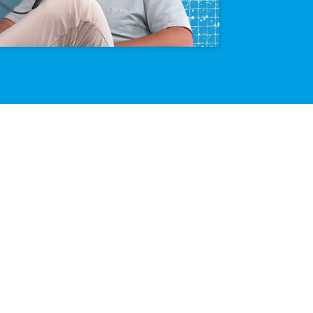
Klik om marketing cookies te
accepteren en deze inhoud in te
schakelen