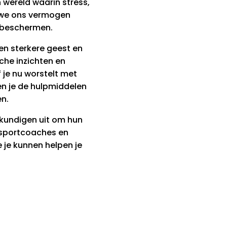
 wereld waarin stress,
at we ons vermogen
e beschermen.
en sterkere geest en
che inzichten en
 je nu worstelt met
en je de hulpmiddelen
en.
kundigen uit om hun
 sportcoaches en
 je kunnen helpen je