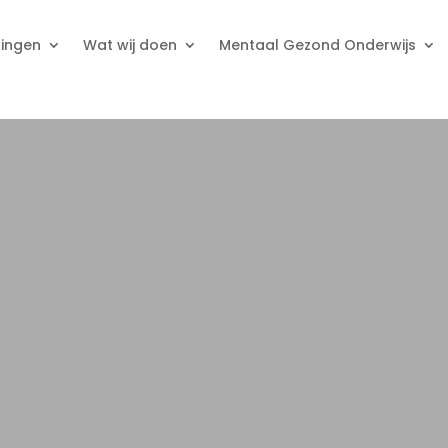
ningen
Wat wij doen
Mentaal Gezond Onderwijs
et Dopamine Effect
📱 Het Dopamine Effect
Stress naar Focus
🎭 Drama naar verbinding
rama naar verbinding
🕷️ Stress naar Focus
ots & Water
amen Stress Training