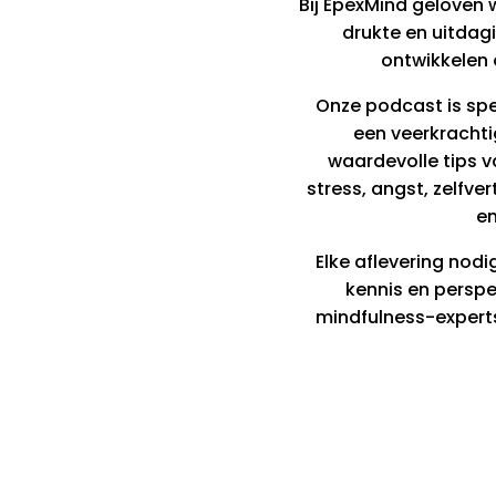
Bij EpexMind geloven 
drukte en uitdagi
ontwikkelen 
Onze podcast is spe
een veerkrachti
waardevolle tips v
stress, angst, zelfv
en
Elke aflevering no
kennis en persp
mindfulness-experts