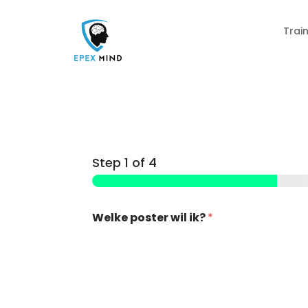
Trai
🪨 Rots & Water
📱 H
Step
1
of 4
🕷️ 
🎭 D
Welke poster wil ik?
*
🪨 R
📚Ex