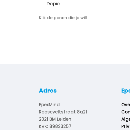
Dopie
Klik de genen die je wilt
Volgende
Adres
Ep
EpexMind
Ove
Rooseveltstraat 8a21
Con
2321 BM
Leiden
Alg
KVK: 89823257
Pri