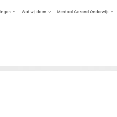
ningen
Wat wij doen
Mentaal Gezond Onderwijs
et Dopamine Effect
📱 Het Dopamine Effect
Stress naar Focus
🎭 Drama naar verbinding
rama naar verbinding
🕷️ Stress naar Focus
ots & Water
amen Stress Training