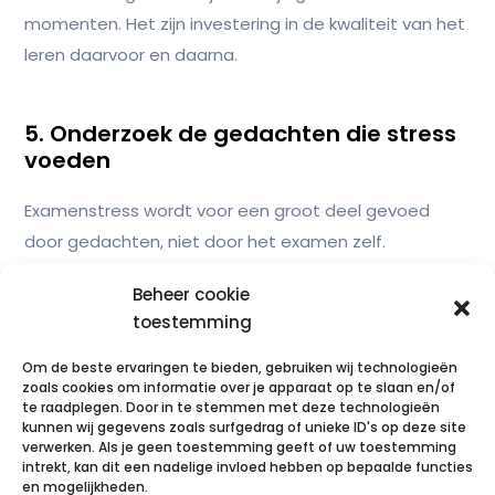
momenten. Het zijn investering in de kwaliteit van het
leren daarvoor en daarna.
5. Onderzoek de gedachten die stress
voeden
Examenstress wordt voor een groot deel gevoed
door gedachten, niet door het examen zelf.
Gedachten als: als ik zak is alles verloren, iedereen
Beheer cookie
presteert beter dan ik, ik ben niet slim genoeg. Die
toestemming
gedachten activeren de stressreactie net zo
effectief als een echte bedreiging, ook als ze feitelijk
Om de beste ervaringen te bieden, gebruiken wij technologieën
zoals cookies om informatie over je apparaat op te slaan en/of
onjuist zijn.
te raadplegen. Door in te stemmen met deze technologieën
kunnen wij gegevens zoals surfgedrag of unieke ID's op deze site
Een krachtige oefening is die gedachten expliciet te
verwerken. Als je geen toestemming geeft of uw toestemming
intrekt, kan dit een nadelige invloed hebben op bepaalde functies
maken en te onderzoeken. Schrijf ze op. En stel jezelf
en mogelijkheden.