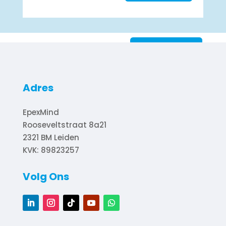
Hier komt een call to action.
VRAAG OFFERTE
Notification bar is fixed on scroll
Adres
EpexMind
Rooseveltstraat 8a21
2321 BM
Leiden
KVK: 89823257
Volg Ons