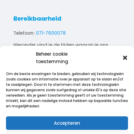
Bereikbaarheid
Telefoon:
071-7600078
Hieronder vind je de tijden waarop je ons
telefonisch kunt bereiken.
Beheer cookie
toestemming
Ma. 10.00 – 18.00
Di. 10.00 – 18.00
Om de beste ervaringen te bieden, gebruiken wij technologieën
Wo. 10.00 – 18.00
zoals cookies om informatie over je apparaat op te slaan en/of
te raadplegen. Door in te stemmen met deze technologieën
Do. 10.00 – 18.00
kunnen wij gegevens zoals surfgedrag of unieke ID's op deze site
Vr. 10.00 – 18.00
verwerken. Als je geen toestemming geeft of uw toestemming
intrekt, kan dit een nadelige invloed hebben op bepaalde functies
Za. 12.00 – 17.00
en mogelijkheden.
Zo. Gesloten
Accepteren