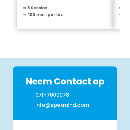
⇒ 8 Sessies
⇒ 8 S
⇒ 100 min . per les
⇒ 100
Neem Contact op
071-7600078
info@epexmind.com