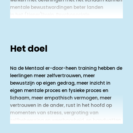
mentale bewustwordingen beter landen
in het (tiener)brein. Psychosociale
vaardigheden worden zo makkelijker
aangeleerd en
opgeslagen in het brein.
Het doel
Na de Mentaal er-door-heen training hebben de
leerlingen meer zelfvertrouwen, meer
bewustzijn op eigen gedrag, meer inzicht in
eigen mentale proces en fysieke proces en
lichaam, meer empathisch vermogen, meer
vertrouwen in de ander, rust in het hoofd op
momenten van stress, vergroting van
zelfbeheersing en weerbaarheid, en handvatten
om