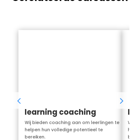
learning coaching
le
Wij bieden coaching aan om leerlingen te
Wij b
helpen hun volledige potentieel te
helpe
bereiken.
berei