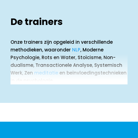
te dealen met tegenslagen,
grensoverschrijdend gedrag, agressie en
groepsdruk
De trainers
Onze trainers zijn opgeleid in verschillende
methodieken, waaronder
NLP
, Moderne
Psychologie, Rots en Water, Stoïcisme, Non-
dualisme, Transactionele Analyse, Systemisch
Werk, Zen
meditatie
en beïnvloedingstechnieken
in de psychologie.