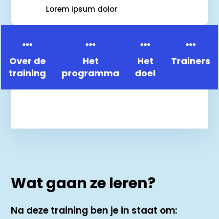
Lorem ipsum dolor




Over de
Het
Het
Trainers
training
programma
doel
Wat gaan ze leren?
Na deze training ben je in staat om: