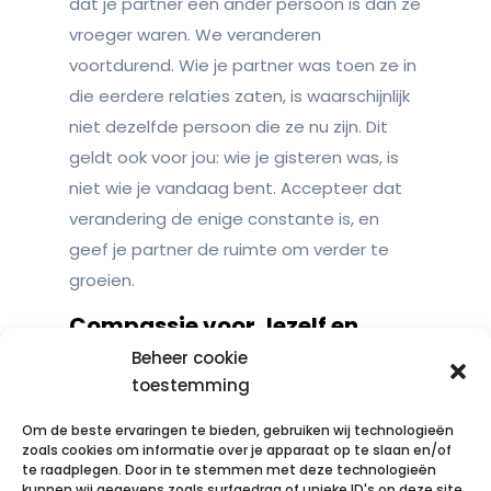
dat je partner een ander persoon is dan ze
vroeger waren. We veranderen
voortdurend. Wie je partner was toen ze in
die eerdere relaties zaten, is waarschijnlijk
niet dezelfde persoon die ze nu zijn. Dit
geldt ook voor jou: wie je gisteren was, is
niet wie je vandaag bent. Accepteer dat
verandering de enige constante is, en
geef je partner de ruimte om verder te
groeien.
Compassie voor Jezelf en
Anderen
Beheer cookie
toestemming
Het is belangrijk om te beseffen dat je, net
zoals jij je eigen fouten en tekortkomingen
Om de beste ervaringen te bieden, gebruiken wij technologieën
accepteert, ook je partner’s verleden met
zoals cookies om informatie over je apparaat op te slaan en/of
te raadplegen. Door in te stemmen met deze technologieën
compassie kunt bekijken. Ontwikkel begrip
kunnen wij gegevens zoals surfgedrag of unieke ID's op deze site