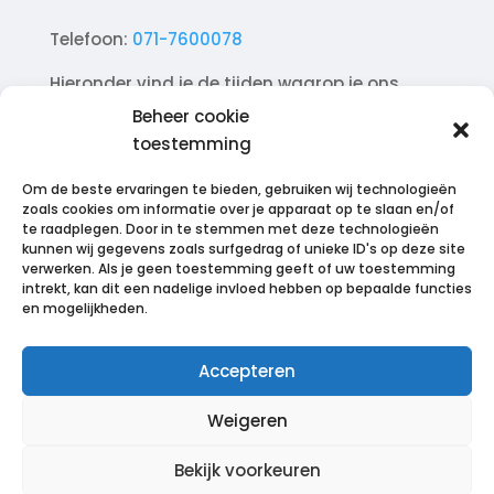
Telefoon:
071-7600078
Hieronder vind je de tijden waarop je ons
telefonisch kunt bereiken.
Beheer cookie
toestemming
Ma. 10.00 – 18.00
Di. 10.00 – 18.00
Om de beste ervaringen te bieden, gebruiken wij technologieën
Wo. 10.00 – 18.00
zoals cookies om informatie over je apparaat op te slaan en/of
te raadplegen. Door in te stemmen met deze technologieën
Do. 10.00 – 18.00
kunnen wij gegevens zoals surfgedrag of unieke ID's op deze site
Vr. 10.00 – 18.00
verwerken. Als je geen toestemming geeft of uw toestemming
intrekt, kan dit een nadelige invloed hebben op bepaalde functies
Za. 12.00 – 17.00
en mogelijkheden.
Zo. Gesloten
Accepteren
Weigeren
© 2023–2026 EpexMind. Alle rechten
voorbehouden.
Bekijk voorkeuren