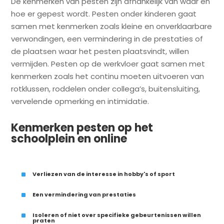
De kenmerken van pesten zijn afhankelijk van waar en
hoe er gepest wordt. Pesten onder kinderen gaat
samen met kenmerken zoals kleine en onverklaarbare
verwondingen, een vermindering in de prestaties of
de plaatsen waar het pesten plaatsvindt, willen
vermijden. Pesten op de werkvloer gaat samen met
kenmerken zoals het continu moeten uitvoeren van
rotklussen, roddelen onder collega’s, buitensluiting,
vervelende opmerking en intimidatie.
Kenmerken pesten op het
schoolplein en online
^
Verliezen van de interesse in hobby's of sport
^
Een vermindering van prestaties
^
Isoleren of niet over specifieke gebeurtenissen willen
praten