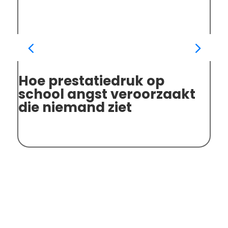
Hoe prestatiedruk op
Eé
school angst veroorzaakt
ki
die niemand ziet
me
be
op