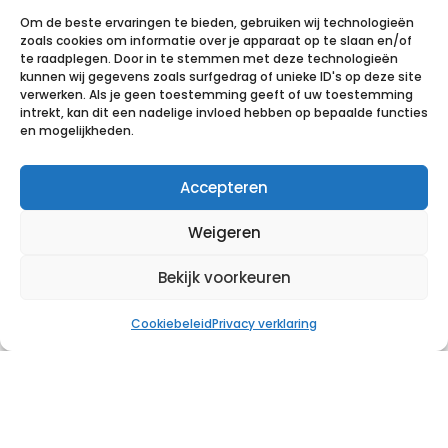
kijken of het klikt.
Om de beste ervaringen te bieden, gebruiken wij technologieën
zoals cookies om informatie over je apparaat op te slaan en/of
te raadplegen. Door in te stemmen met deze technologieën
kunnen wij gegevens zoals surfgedrag of unieke ID's op deze site
Hoe EpexMind het eerste gesprek
verwerken. Als je geen toestemming geeft of uw toestemming
aanpakt
intrekt, kan dit een nadelige invloed hebben op bepaalde functies
en mogelijkheden.
Bij EpexMind nemen we de tijd voor een goed eerste
Accepteren
gesprek. We begrijpen dat het spannend is en we
zorgen ervoor dat je je welkom en op je gemak voelt.
Weigeren
Je bepaalt het tempo. Wij luisteren.
Bekijk voorkeuren
Wil je weten hoe een eerste gesprek bij EpexMind
eruitziet? Neem contact op of bekijk ons aanbod via
Cookiebeleid
Privacy verklaring
de
psycholoog pagina
.