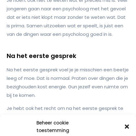
Je hoeft ook niet te weten wat er precies mis is. Veel
jongeren gaan naar een psycholoog met het gevoel
dat er iets niet klopt maar zonder te weten wat. Dat
is prima. Samen uitzoeken wat er speelt, is juist een
van de dingen waar een psycholoog goed in is.
Na het eerste gesprek
Na het eerste gesprek voel je je misschien een beetje
leeg of moe. Dat is normaal. Praten over dingen die je
bezighouden kost energie. Gun jezelf even ruimte om
bij te komen.
Je hebt ook het recht om na het eerste gesprek te
beslissen dat je wil doorgaan of juist niet. Niemand
Beheer cookie
verplicht je tot een heel traject na één sessie. Het
toestemming
eerste gesprek is ook voor jou een moment om te