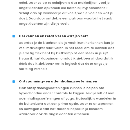
reëel. Door ze op te schrijven is dat makkelijker. Voel je
angstklachten opkomen die horen bij hypochondrie?
Schrijf dan op wanneer je dit voelt, wat je voelt en wat je
doet. Daardoor ontdek je een patroon waarbij het vaak
angstklachten zijn die je voelt.
^
Herkennen en relativeren wat je voelt
Doordat je de klachten die je voelt kunt herkennen, kun je
veel makkelijker relativeren. Is het reëel om te denken dat
je ernstig ziek bent bij kuitkramp of een steek in je zij?
Ervaar ik hartkloppingen omdat ik ziek ben of doordat ik
dénk dat ik ziek ben? Het is logisch dat deze angst je
hartslag versnelt.
^
Ontspanning- en ademhalingsoefeningen
Ook ontspanningsoefeningen kunnen je helpen om
hypochondrie onder controle te krijgen. Leid jezelf af met
ademhalingsoefeningen of yoga. Natuurlijk is wandelen in
de buitenlucht ook een prima optie. Door te ontspannen
en bewegen daalt het adrenalinepeil in je lichaam
waardoor ook de angstklachten afnemen.