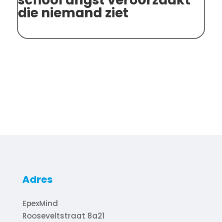
school angst veroorzaakt
sp
die niemand ziet
on
Adres
EpexMind
Rooseveltstraat 8a21