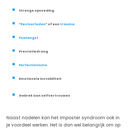
^
Strenge opvoeding
^
“
Pestverleden
” of een
trauma
^
Faalangst
^
Prestatiedrang
^
Perfectionisme
^
Emotionele instabiliteit
^
Gebrek aan zelfvertrouwen
Naast nadelen kan het imposter syndroom ook in
je voordeel werken. Het is dan wel belangrijk om op