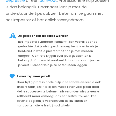
depressie
of een
burn-out
. Professionele hulp zoeken
is dan belangrijk. Daarnaast leer je met de
onderstaande tips ook zelf beter om te gaan met
het imposter of het oplichterssyndroom.

Je gedachten de baas worden
het imposter syndroom kenmerkt zich vooral door de
gedachte dat je niet goed genoeg bent. Niet in wie je
bent, niet in wat je presteert of hoe je met mensen
omgaat. Controle krijgen over jouw gedachten is
belangrijk. Dat kan bijvoorbeeld door op te schrijven wat
je voelt. Hierdoor kun je ze beter uiteen leggen.

Liever zijn voor jezelf
door tijdig professionele hulp in te schakelen, leer je ook
anders naar jezelf te kijken. Wees liever voor jezelf door
kleine successen te belonen. Dit verandert niet alleen je
zelfbeeld, maar verhoogt ook het zelfvertrouwen. Een
psycholoog kan je voorzien van de inzichten en
handvatten die je hierbij nodig hebt.