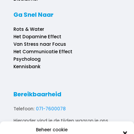
Ga Snel Naar
Rots & Water
Het Dopamine Effect
Van Stress naar Focus
Het Communicatie Effect
Psycholoog
Kennisbank
Bereikbaarheid
Telefoon:
071-7600078
Hieronder vind je de tijden waarop je ons
telefonisch kunt bereiken.
Beheer cookie