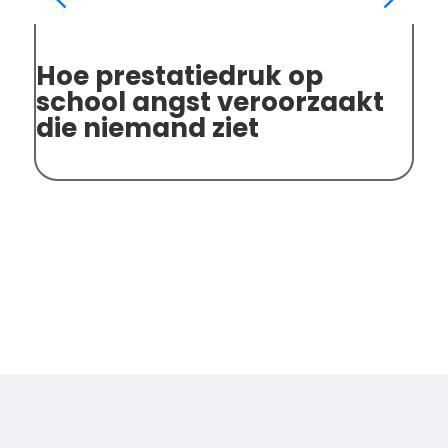
Hoe prestatiedruk op
An
school angst veroorzaakt
sp
die niemand ziet
on