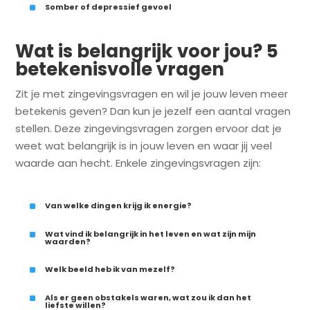
^
Somber of depressief gevoel
Wat is belangrijk voor jou? 5
betekenisvolle vragen
Zit je met zingevingsvragen en wil je jouw leven meer
betekenis geven? Dan kun je jezelf een aantal vragen
stellen. Deze zingevingsvragen zorgen ervoor dat je
weet wat belangrijk is in jouw leven en waar jij veel
waarde aan hecht. Enkele zingevingsvragen zijn:
^
Van welke dingen krijg ik energie?
^
Wat vind ik belangrijk in het leven en wat zijn mijn
waarden?
^
Welk beeld heb ik van mezelf?
^
Als er geen obstakels waren, wat zou ik dan het
liefste willen?