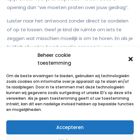
opening dan “we moeten praten over jouw gedrag”.
Luister naar het antwoord zonder direct te oordelen
of op te lossen. Geef je kind de ruimte om iets te
zeggen wat misschien moeilijk is om te horen. En als je
twijfelt of wat je hoort ernstig genoeg is voor
Beheer cookie
professionele hulp, is die twijfel al genoeg reden om
toestemming
er iemand bij te betrekken die dat beter kan
inschatten.
Om de beste ervaringen te bieden, gebruiken wij technologieën
zoals cookies om informatie over je apparaat op te slaan en/of
te raadplegen. Door in te stemmen met deze technologieën
kunnen wij gegevens zoals surfgedrag of unieke ID's op deze site
Wanneer je hulp zoekt
verwerken. Als je geen toestemming geeft of uw toestemming
intrekt, kan dit een nadelige invloed hebben op bepaalde functies
Als je na een gesprek nog steeds twijfelt, of als je kind
en mogelijkheden.
het gesprek niet wil aangaan, is een stap naar de
Accepteren
huisarts of een specialist een goede volgende stap.
Niet om te bevestigen dat er iets ergs aan de hand