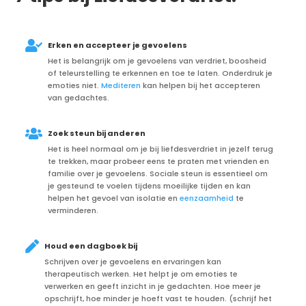

Erken en accepteer je gevoelens
Het is belangrijk om je gevoelens van verdriet, boosheid
of teleurstelling te erkennen en toe te laten. Onderdruk je
emoties niet.
Mediteren
kan helpen bij het accepteren
van gedachtes.

Zoek steun bij anderen
Het is heel normaal om je bij liefdesverdriet in jezelf terug
te trekken, maar probeer eens te praten met vrienden en
familie over je gevoelens. Sociale steun is essentieel om
je gesteund te voelen tijdens moeilijke tijden en kan
helpen het gevoel van isolatie en
eenzaamheid
te
verminderen.

Houd een dagboek bij
Schrijven over je gevoelens en ervaringen kan
therapeutisch werken. Het helpt je om emoties te
verwerken en geeft inzicht in je gedachten. Hoe meer je
opschrijft, hoe minder je hoeft vast te houden. (schrijf het