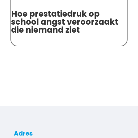
Hoe prestatiedruk op
An
school angst veroorzaakt
sp
die niemand ziet
on
Adres