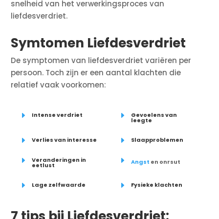
snelheid van het verwerkingsproces van
liefdesverdriet.
Symtomen Liefdesverdriet
De symptomen van liefdesverdriet variëren per
persoon. Toch zijn er een aantal klachten die
relatief vaak voorkomen:
E
E
Intense verdriet
Gevoelens van
leegte
E
E
Verlies van interesse
Slaapproblemen
E
E
Veranderingen in
Angst
en onrsut
eetlust
E
E
Lage zelfwaarde
Fysieke klachten
7 tips bij Liefdesverdriet: