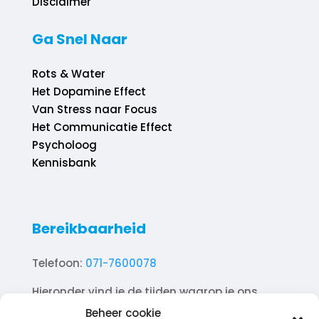
Disclaimer
Ga Snel Naar
Rots & Water
Het Dopamine Effect
Van Stress naar Focus
Het Communicatie Effect
Psycholoog
Kennisbank
Bereikbaarheid
Telefoon:
071-7600078
Hieronder vind je de tijden waarop je ons
telefonisch kunt bereiken.
Beheer cookie