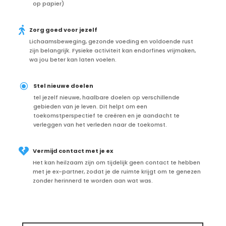
op papier)

Zorg goed voor jezelf
Lichaamsbeweging, gezonde voeding en voldoende rust
zijn belangrijk. Fysieke activiteit kan endorfines vrijmaken,
wa jou beter kan laten voelen.
\
Stel nieuwe doelen
tel jezelf nieuwe, haalbare doelen op verschillende
gebieden van je leven. Dit helpt om een
toekomstperspectief te creëren en je aandacht te
verleggen van het verleden naar de toekomst.

Vermijd contact met je ex
Het kan heilzaam zijn om tijdelijk geen contact te hebben
met je ex-partner, zodat je de ruimte krijgt om te genezen
zonder herinnerd te worden aan wat was.