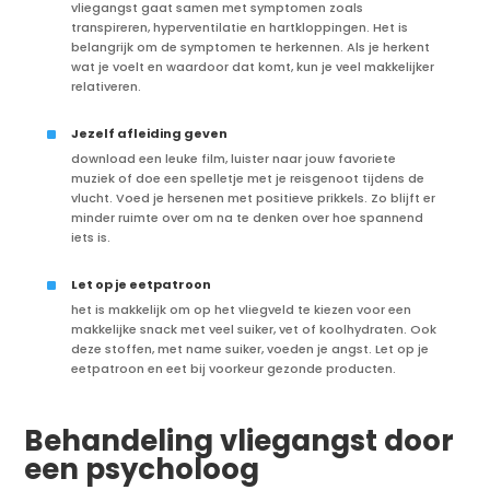
vliegangst gaat samen met symptomen zoals
transpireren, hyperventilatie en hartkloppingen. Het is
belangrijk om de symptomen te herkennen. Als je herkent
wat je voelt en waardoor dat komt, kun je veel makkelijker
relativeren.
^
Jezelf afleiding geven
download een leuke film, luister naar jouw favoriete
muziek of doe een spelletje met je reisgenoot tijdens de
vlucht. Voed je hersenen met positieve prikkels. Zo blijft er
minder ruimte over om na te denken over hoe spannend
iets is.
^
Let op je eetpatroon
het is makkelijk om op het vliegveld te kiezen voor een
makkelijke snack met veel suiker, vet of koolhydraten. Ook
deze stoffen, met name suiker, voeden je angst. Let op je
eetpatroon en eet bij voorkeur gezonde producten.
Behandeling vliegangst door
een psycholoog