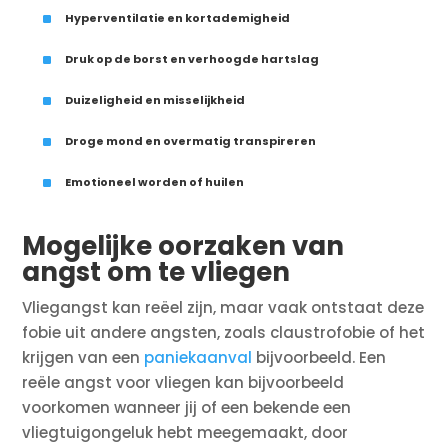
^
Hyperventilatie en kortademigheid
^
Druk op de borst en verhoogde hartslag
^
Duizeligheid en misselijkheid
^
Droge mond en overmatig transpireren
^
Emotioneel worden of huilen
Mogelijke oorzaken van
angst om te vliegen
Vliegangst kan reëel zijn, maar vaak ontstaat deze
fobie uit andere angsten, zoals claustrofobie of het
krijgen van een
paniekaanval
bijvoorbeeld. Een
reële angst voor vliegen kan bijvoorbeeld
voorkomen wanneer jij of een bekende een
vliegtuigongeluk hebt meegemaakt, door