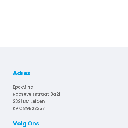
Adres
EpexMind
Rooseveltstraat 8a21
2321 BM
Leiden
KVK: 89823257
Volg Ons