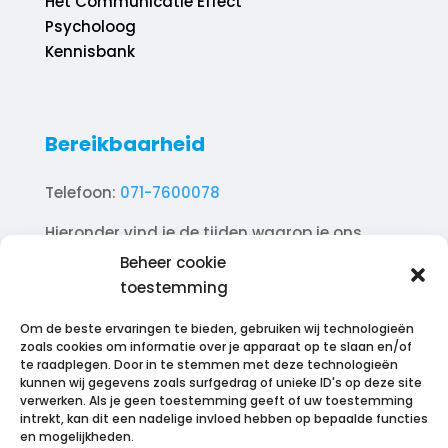
Het Communicatie Effect
Psycholoog
Kennisbank
Bereikbaarheid
Telefoon:
071-7600078
Hieronder vind je de tijden waarop je ons
telefonisch kunt bereiken.
Beheer cookie
toestemming
Ma. 10.00 – 18.00
Di. 10.00 – 18.00
Om de beste ervaringen te bieden, gebruiken wij technologieën
Wo. 10.00 – 18.00
zoals cookies om informatie over je apparaat op te slaan en/of
te raadplegen. Door in te stemmen met deze technologieën
Do. 10.00 – 18.00
kunnen wij gegevens zoals surfgedrag of unieke ID's op deze site
Vr. 10.00 – 18.00
verwerken. Als je geen toestemming geeft of uw toestemming
intrekt, kan dit een nadelige invloed hebben op bepaalde functies
Za. 12.00 – 17.00
en mogelijkheden.
Zo. Gesloten