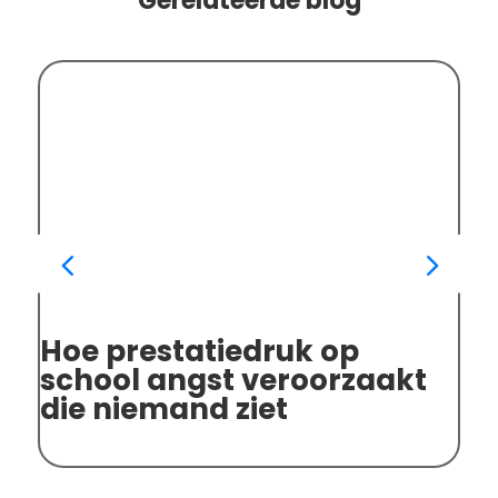
Gerelateerde blog
Hoe prestatiedruk op
An
school angst veroorzaakt
sp
die niemand ziet
on