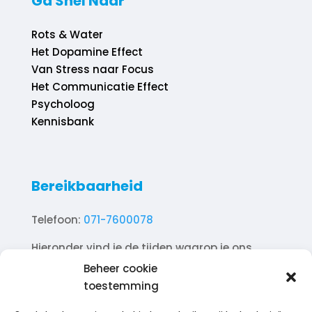
Ga Snel Naar
Rots & Water
Het Dopamine Effect
Van Stress naar Focus
Het Communicatie Effect
Psycholoog
Kennisbank
Bereikbaarheid
Telefoon:
071-7600078
Hieronder vind je de tijden waarop je ons
telefonisch kunt bereiken.
Beheer cookie
toestemming
Ma. 10.00 – 18.00
Di. 10.00 – 18.00