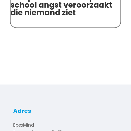
school angst veroorzaakt
sp
die niemand ziet
on
Adres
EpexMind