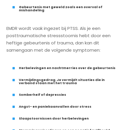
^
Gebeurtenis met geweld zoals een overval of
mishandeling
EMDR wordt vaak ingezet bij PTSS. Als je een
posttraumatische stressstoornis hebt door een
heftige gebeurtenis of trauma, dan kan dit
samengaan met de volgende symptomen:
^
Herbelevingen en nachtmerries over de gebeurtenis
^
Vermijdingsgedrag. Je vermijdt situaties die in
verband staan met het trauma
^
Somberheif of depressies
^
Angst- en paniekaanvallen door stress
^
Slaapstoornissen door herbelevingen