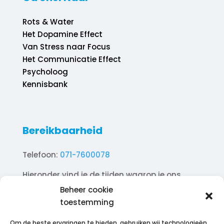
Rots & Water
Het Dopamine Effect
Van Stress naar Focus
Het Communicatie Effect
Psycholoog
Kennisbank
Bereikbaarheid
Telefoon:
071-7600078
Hieronder vind je de tijden waarop je ons
telefonisch kunt bereiken.
Beheer cookie
toestemming
Ma. 10.00 – 18.00
Di. 10.00 – 18.00
Om de beste ervaringen te bieden, gebruiken wij technologieën