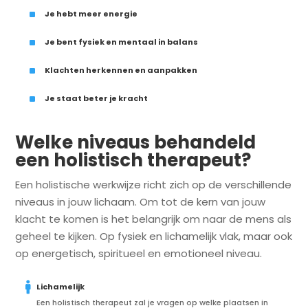
^
Je hebt meer energie
^
Je bent fysiek en mentaal in balans
^
Klachten herkennen en aanpakken
^
Je staat beter je kracht
Welke niveaus behandeld
een holistisch therapeut?
Een holistische werkwijze richt zich op de verschillende
niveaus in jouw lichaam. Om tot de kern van jouw
klacht te komen is het belangrijk om naar de mens als
geheel te kijken. Op fysiek en lichamelijk vlak, maar ook
op energetisch, spiritueel en emotioneel niveau.

Lichamelijk
Een holistisch therapeut zal je vragen op welke plaatsen in