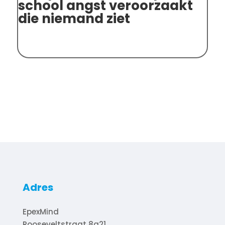
school angst veroorzaakt
ki
die niemand ziet
me
be
op
Adres
EpexMind
Rooseveltstraat 8a21